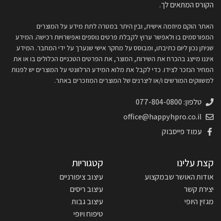
הקורס המתאים לך.
האתר הוקם מיוזמה אישית, ובין היתר במטרה לתת מידע על המוצרים
המפורסמים בו ולאפשר ערוץ לקבלת פרטים נוספים ואפשרויות רכישה. המידע
שניתן נכון ליום כתיבתו, ומבוסס על מחקר אישי שנערך על ידי המחבר. המידע
איננו מייצג בהכרח את השירות, המוצר, את הפרטים הטכניים הכלולים בו או את
המחיר הנזכר לצידו. כדי לקבל את מלוא המידע הרלוונטי על המוצרים יש לפנות
למשווקים המורשים ו/או ליצרנים של המוצרים המוזכרים באתר.
טלפון: 077-804-0800
office@happyhpro.co.il
עמוד פייסבוק
קצת עלינו
קטגוריות
אודות האושר שבמקצוע
עיצוב ציפורניים
יצירת קשר
עיצוב ריסים
מגזין היופי
עיצוב גבות
טיפוח ויופי